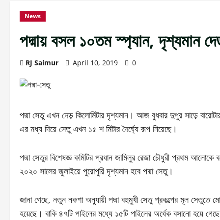
News
পদ্মায় বসল ১০তম স্প্যান, দৃশ্যমান দ
RJ Saimur
April 10, 2019
0
পদ্মা সেতু এখন দেড় কিলোমিটার দৃশ্যমান। আজ বুধবার দুপুর সাড়ে বারোট
এর মধ্য দিয়ে সেতু এখন ১৫ শ মিটার দৈর্ঘ্যে রূপ নিয়েছে।
পদ্মা সেতুর বিশেষজ্ঞ কমিটির প্রধান জামিলুর রেজা চৌধুরী প্রথম আলোকে 
২০২০ সালের জুলাইয়ে পুরোপুরি দৃশ্যমান হবে পদ্মা সেতু।
জানা গেছে, নতুন নকশা অনুযায়ী পদ্মা বহুমুখী সেতু প্রকল্পের মূল সেত
হয়েছে। বাকি ৪৭টি পাইলের মধ্যে ১৫টি পাইলের অর্ধেক বসানো হয়ে গেছে।