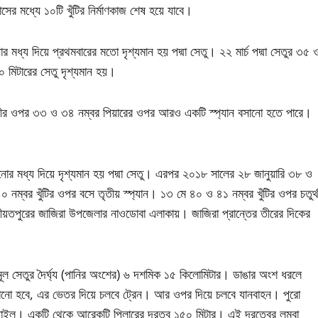
াসের মধ্যে ১০টি খুঁটির নির্মাণকাজ শেষ হয়ে যাবে।
 মধ্য দিয়ে প্রথমবারের মতো দৃশ্যমান হয় পদ্মা সেতু। ২২ মার্চ পদ্মা সেতুর ৩৫ 
 মিটারের সেতু দৃশ্যমান হয়।
এই নদীর ওপর ৩৩ ও ৩৪ নম্বর পিয়ারের ওপর আরও একটি স্প্যান বসানো হতে পারে।
ানোর মধ্য দিয়ে দৃশ্যমান হয় পদ্মা সেতু। এরপর ২০১৮ সালের ২৮ জানুয়ারি ৩৮ ও
০ নম্বর খুঁটির ওপর বসে তৃতীয় স্প্যান। ১৩ মে ৪০ ও ৪১ নম্বর খুঁটির ওপর চতুর্
রীয়তপুরের জাজিরা উপজেলার নাওডোবা এলাকায়। জাজিরা প্রান্তের তীরের দিকের
ে। মূল সেতুর দৈর্ঘ্য (পানির অংশের) ৬ দশমিক ১৫ কিলোমিটার। ডাঙার অংশ ধরলে
ান বসানো হবে, এর ভেতর দিয়ে চলবে ট্রেন। আর ওপর দিয়ে চলবে যানবাহন। পুরো
 পাইল। একটি থেকে আরেকটি পিলারের দূরত্ব ১৫০ মিটার। এই দূরত্বের লম্বা