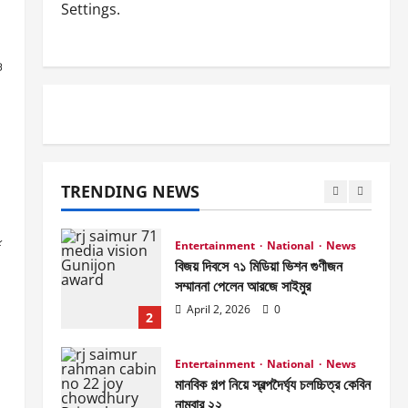
Settings.
News
ফ্রেন্ডস ভিউ স্টার এ্যাওয়ার্ড পেলেন আরজে
সাইমুর
ও
April 2, 2026
0
5
Entertainment
News
জাজ মাল্টিমিডিয়া ৫০টি সিনেমা হল করবে-
আব্দুল আজিজ জানালেন আরজে সাইমুরকে
TRENDING NEWS
April 2, 2026
0
1
থ
Entertainment
National
News
বিজয় দিবসে ৭১ মিডিয়া ভিশন গুণীজন
সম্মাননা পেলেন আরজে সাইমুর
April 2, 2026
0
2
Entertainment
National
News
মানবিক গল্প নিয়ে স্বল্পদৈর্ঘ‍্য চলচ্চিত্র কেবিন
নাম্বার ২২