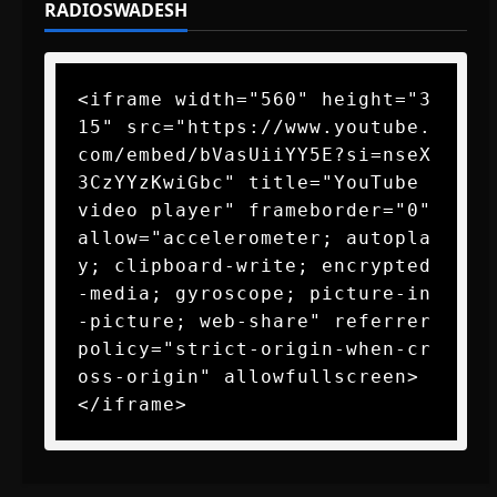
RADIOSWADESH
<iframe width="560" height="3
15" src="https://www.youtube.
com/embed/bVasUiiYY5E?si=nseX
3CzYYzKwiGbc" title="YouTube 
video player" frameborder="0" 
allow="accelerometer; autopla
y; clipboard-write; encrypted
-media; gyroscope; picture-in
-picture; web-share" referrer
policy="strict-origin-when-cr
oss-origin" allowfullscreen>
</iframe>