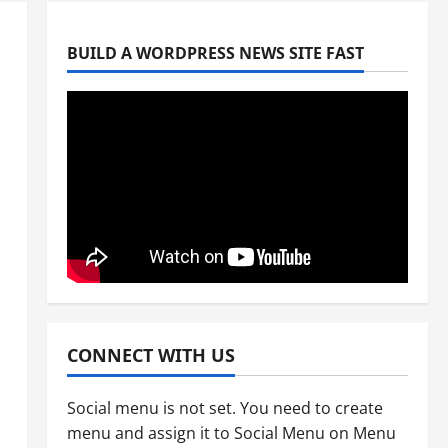
BUILD A WORDPRESS NEWS SITE FAST
Entertainment
National
News
বিজয় দিবসে ৭১ মিডিয়া ভিশন গুণীজন
সম্মাননা পেলেন আরজে সাইমুর
April 2, 2026
0
2
Entertainment
National
News
মানবিক গল্প নিয়ে স্বল্পদৈর্ঘ‍্য চলচ্চিত্র কেবিন
নাম্বার ২২
April 2, 2026
0
3
Entertainment
News
আরজে সাইমুর প্রযোজিত ওয়েব ফিল্ম ‘কেবিন
CONNECT WITH US
নাম্বার ২২’এ প্রিয়াঙ্কা ও জয় চৌধুরী
April 2, 2026
0
Social menu is not set. You need to create
4
menu and assign it to Social Menu on Menu