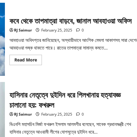
পেলেন
আরজে
সাইমুর
কবে থেকে তাপমাত্রা বাড়বে, জানাল আবহাওয়া অফিস
RJ Saimur
February 25, 2025
0
আবহাওয়া অধিদপ্তর জানিয়েছেন, অস্থায়ীভাবে আংশিক মেঘলা আকাশসহ সারা দেশে
আবহাওয়া শুষ্ক থাকতে পারে। রাতের তাপমাত্রা সামান্য কমতে...
Read
Read More
more
about
কবে
থেকে
তাপমাত্রা
বাড়বে,
জানাল
হাসিনার নেতৃত্বে দুইদিন ধরে পিলখানায় হত্যাযজ্ঞ
আবহাওয়া
অফিস
চালানো হয়: ফখরুল
RJ Saimur
February 25, 2025
0
বিএনপি মহাসচিব মির্জা ফখরুল ইসলাম আলমগীর বলেছেন, সাবেক প্রধানমন্ত্রী শেখ
হাসিনার নেতৃত্বে আওয়ামী লীগের যোগসূত্রে দুইদিন ধরে...