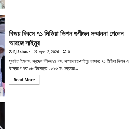
about
জাজ
মাল্টিমিডিয়া
৫০টি
সিনেমা
হল
করবে-
বিজয় দিবসে ৭১ মিডিয়া ভিশন গুণীজন সম্মাননা পেলেন
আব্দুল
আজিজ
জানালেন
আরজে সাইমুর
আরজে
সাইমুরকে
RJ Saimur
April 2, 2026
0
সুমাইয়া ইসলাম, স্বদেশ নিউজ২৪.কম, সম্পাদনায়-সাইমুর রহমান: ৭১ মিডিয়া ভিশন এ
উদ্যোগে গত ০৮ ডিসেম্বর ২০২৩ ইং শুক্রবার...
Read
Read More
more
about
বিজয়
দিবসে
৭১
মিডিয়া
ভিশন
গুণীজন
সম্মাননা
পেলেন
আরজে
সাইমুর