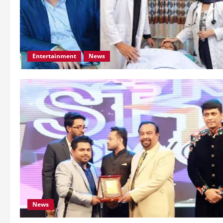
Entertainment
News
News