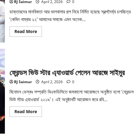
RJ Saimur
April 2, 2026
0
ডাক্তারদের মানবিকতা আর ভালবাসার গল্প নিয়ে নির্মিত হয়েছে স্বল্পদৈর্ঘ‍্য চলচ্চিত্র
‘কেবিন নাম্বার ২২’ আমাদের সমাজে এমন অনেক...
Read
Read More
more
about
আরজে
সাইমুর
প্রযোজিত
ওয়েব
ফিল্ম
‘কেবিন
ফ্রেন্ডস ভিউ স্টার এ্যাওয়ার্ড পেলেন আরজে সাইমুর
নাম্বার
২২’এ
প্রিয়াঙ্কা
RJ Saimur
April 2, 2026
0
ও
জয়
চৌধুরী
বিনোদন ডেস্কঃ সম্প্রতি বিএফডিসিতে জমকালো আয়োজনে অনুষ্ঠিত হলো ‘ফ্রেন্ডস
ভিউ স্টার এ্যাওয়ার্ড ২০১৯’। এই অনুষ্ঠানটি আয়োজন করে রবি...
Read
Read More
more
about
ফ্রেন্ডস
ভিউ
স্টার
এ্যাওয়ার্ড