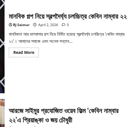
মানবিক গল্প নিয়ে স্বল্পদৈর্ঘ‍্য চলচ্চিত্র কেবিন নাম্বার ২২
RJ Saimur
April 2, 2026
0
মানবিকতা আর ভালবাসার গল্প নিয়ে নির্মিত হয়েছে স্বল্পদৈর্ঘ‍্য চলচ্চিত্র ‘কেবিন নাম্বার
২২’। আমাদের সমাজে এমন অনেক সন্তান...
Read
Read More
more
about
মানবিক
গল্প
নিয়ে
স্বল্পদৈর্ঘ‍্য
চলচ্চিত্র
কেবিন
নাম্বার
২২
আরজে সাইমুর প্রযোজিত ওয়েব ফিল্ম ‘কেবিন নাম্বার
২২’এ প্রিয়াঙ্কা ও জয় চৌধুরী