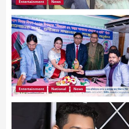
Entertainment
News
Entertainment
National
News