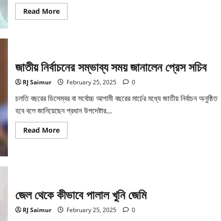
Read
Read More
more
about
হাসিনার
নেতৃত্বে
দুইদিন
ধরে
পিলখানায়
জাতীয় নির্বাচনের সম্ভাব্য সময় জানালেন প্রেস সচিব
হত্যাযজ্ঞ
চালানো
হয়:
RJ Saimur
February 25, 2025
0
ফখরুল
চলতি বছরের ডিসেম্বর বা সর্বোচ্চ আগামী বছরের মার্চের মধ্যে জাতীয় নির্বাচন অনুষ্ঠিত
হবে বলে জানিয়েছেন প্রধান উপদেষ্টার...
Read
Read More
more
about
জাতীয়
নির্বাচনের
সম্ভাব্য
সময়
জানালেন
প্রেস
জেল থেকে কীভাবে পালাল খুনি জেমি
সচিব
RJ Saimur
February 25, 2025
0