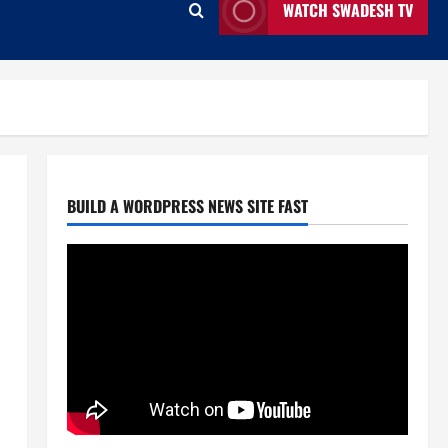
WATCH SWADESH TV
Entertainment
National
News
বিজয় দিবসে ৭১ মিডিয়া ভিশন গুণীজন
সম্মাননা পেলেন আরজে সাইমুর
April 2, 2026
0
2
BUILD A WORDPRESS NEWS SITE FAST
Entertainment
National
News
মানবিক গল্প নিয়ে স্বল্পদৈর্ঘ‍্য চলচ্চিত্র কেবিন
নাম্বার ২২
April 2, 2026
0
3
Entertainment
News
আরজে সাইমুর প্রযোজিত ওয়েব ফিল্ম ‘কেবিন
নাম্বার ২২’এ প্রিয়াঙ্কা ও জয় চৌধুরী
April 2, 2026
0
4