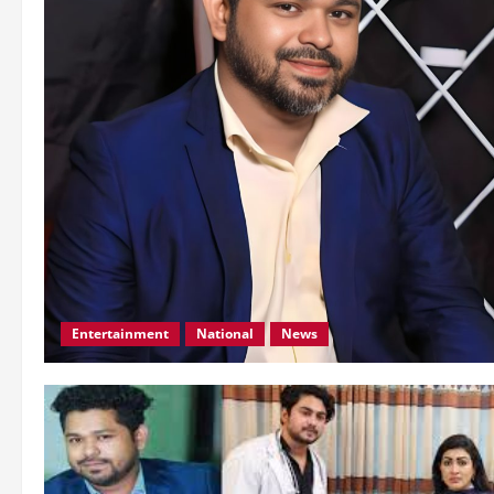
Entertainment
National
News