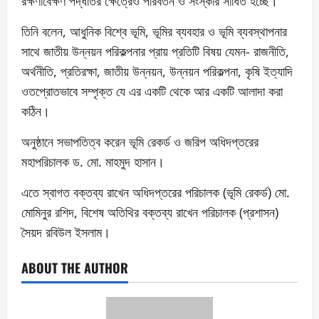
রক্ষণাবেক্ষণ পদ্ধতির ক্ষেত্রেও পরিবর্তন ও সংস্কার সাধিত হচ্ছে।
তিনি বলেন, আধুনিক বিশ্বে ভূমি, ভূমির ব্যবহার ও ভূমি ব্যবস্থাপনার
সাথে জাতীয় উন্নয়ন পরিকল্পনার প্রায় প্রতিটি বিষয় যেমন- রাজনীতি,
অর্থনীতি, প্রতিরক্ষা, জাতীয় উন্নয়ন, উন্নয়ন পরিকল্পনা, কৃষি ইত্যাদি
ওতপ্রোতভাবে সম্পৃক্ত যে এর একটি থেকে আর একটি আলাদা করা
কঠিন।
অনুষ্ঠানে সভাপতিত্ব করেন ভূমি রেকর্ড ও জরিপ অধিদপ্তরের
মহাপরিচালক ড. মো. মাহমুদ হাসান।
এতে স্বাগত বক্তব্য রাখেন অধিদপ্তরের পরিচালক (ভূমি রেকর্ড) মো.
মোমিনুর রশিদ, বিশেষ অতিথির বক্তব্য রাখেন পরিচালক (প্রশাসন)
সৈয়দ রবিউল ইসলাম।
ABOUT THE AUTHOR