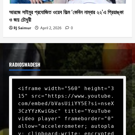
আরজে সাইমুর প্রযোজিত ওয়েব ফিল্ম ‘কেবিন নাম্বার ২২’এ প্রিয়াঙ্কা
ও জয় চৌধুরী
RJ Saimur
April 2, 2026
0
RADIOSWADESH
<iframe width="560" height="3
15" src="https://www.youtube.
com/embed/bVasUiiYY5E?si=nseX
3CzYYzKwiGbc" title="YouTube 
video player" frameborder="0" 
allow="accelerometer; autopla
y; clipboard-write; encrypted