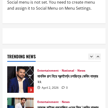
Social menu is not set. You need to create menu
and assign it to Social Menu on Menu Settings.
Entertainment
News
জাজ মাল্টিমিডিয়া ৫০টি সিনেমা হল করবে- আব্দুল
আজিজ জানালেন আরজে সাইমুরকে
April 2, 2026
0
1
Entertainment
National
News
বিজয় দিবসে ৭১ মিডিয়া ভিশন গুণীজন সম্মাননা পেলেন
আরজে সাইমুর
TRENDING NEWS
April 2, 2026
0
2
Entertainment
National
News
মানবিক গল্প নিয়ে স্বল্পদৈর্ঘ‍্য চলচ্চিত্র কেবিন নাম্বার
২২
April 2, 2026
0
3
Entertainment
News
আরজে সাইমুর প্রযোজিত ওয়েব ফিল্ম ‘কেবিন নাম্বার