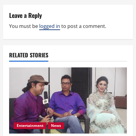
n
a
Leave a Reply
v
You must be
logged in
to post a comment.
i
g
RELATED STORIES
a
t
i
o
n
Entertainment
News