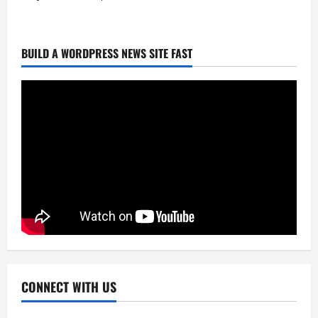
আরজে সাইমুর
April 2, 2026
0
2
BUILD A WORDPRESS NEWS SITE FAST
Entertainment
National
News
মানবিক গল্প নিয়ে স্বল্পদৈর্ঘ‍্য চলচ্চিত্র কেবিন নাম্বার
২২
April 2, 2026
0
3
Entertainment
News
আরজে সাইমুর প্রযোজিত ওয়েব ফিল্ম ‘কেবিন নাম্বার
২২’এ প্রিয়াঙ্কা ও জয় চৌধুরী
April 2, 2026
0
4
News
ফ্রেন্ডস ভিউ স্টার এ্যাওয়ার্ড পেলেন আরজে সাইমুর
CONNECT WITH US
April 2, 2026
0
5