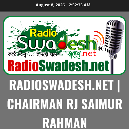
Skip
August 8, 2026
2:52:36 AM
to
content
RADIOSWADESH.NET |
CHAIRMAN RJ SAIMUR
RAHMAN