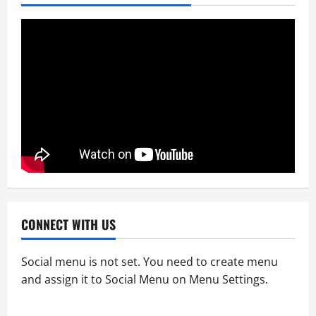
Entertainment
National
News
মানবিক গল্প নিয়ে স্বল্পদৈর্ঘ‍্য চলচ্চিত্র কেবিন নাম্বার
২২
April 2, 2026
0
3
Entertainment
News
আরজে সাইমুর প্রযোজিত ওয়েব ফিল্ম ‘কেবিন নাম্বার
২২’এ প্রিয়াঙ্কা ও জয় চৌধুরী
April 2, 2026
0
4
News
ফ্রেন্ডস ভিউ স্টার এ্যাওয়ার্ড পেলেন আরজে সাইমুর
CONNECT WITH US
April 2, 2026
0
5
Social menu is not set. You need to create menu
and assign it to Social Menu on Menu Settings.
Entertainment
News
জাজ মাল্টিমিডিয়া ৫০টি সিনেমা হল করবে- আব্দুল
আজিজ জানালেন আরজে সাইমুরকে