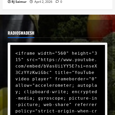
RJ Saimur
April 2, 2026
0
RADIOSWADESH
<iframe width="560" height="3
15" src="https://www.youtube.
com/embed/bVasUiiYY5E?si=nseX
3CzYYzKwiGbc" title="YouTube 
video player" frameborder="0" 
allow="accelerometer; autopla
y; clipboard-write; encrypted
-media; gyroscope; picture-in
-picture; web-share" referrer
policy="strict-origin-when-cr