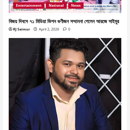
Entertainment
National
News
বিজয় দিবসে ৭১ মিডিয়া ভিশন গুণীজন সম্মাননা পেলেন আরজে সাইমুর
RJ Saimur
April 2, 2026
0