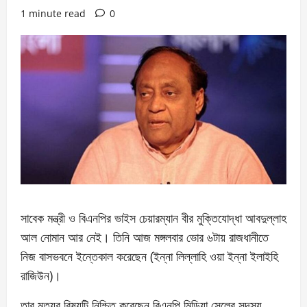
1 minute read
0
সাবেক মন্ত্রী ও বিএনপির ভাইস চেয়ারম্যান বীর মুক্তিযোদ্ধা আবদুল্লাহ
আল নোমান আর নেই। তিনি আজ মঙ্গলবার ভোর ৬টায় রাজধানীতে
নিজ বাসভবনে ইন্তেকাল করেছেন (ইন্না লিল্লাহি ওয়া ইন্না ইলাইহি
রাজিউন)।
তার মৃত্যুর বিষয়টি নিশ্চিত করেছেন বিএনপি মিডিয়া সেলের সদস্য