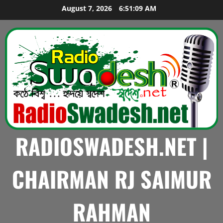
Skip
August 7, 2026
6:51:11 AM
to
content
RADIOSWADESH.NET |
CHAIRMAN RJ SAIMUR
RAHMAN