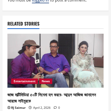
v
i
g
RELATED STORIES
a
t
i
o
n
Entertainment
News
জাজ মাল্টিমিডিয়া ৫০টি সিনেমা হল করবে- আব্দুল আজিজ জানালেন
আরজে সাইমুরকে
RJ Saimur
April 2, 2026
0