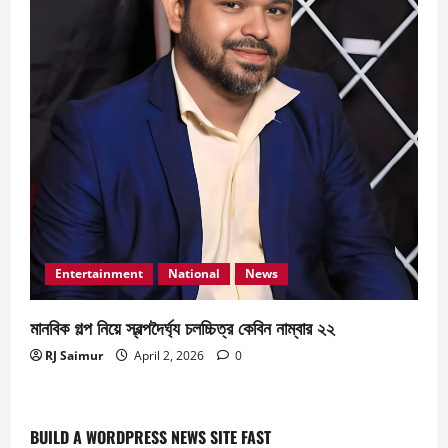
Entertainment
National
News
Entertainment
National
News
মানবিক গল্প নিয়ে স্বল্পদৈর্ঘ‍্য চলচ্চিত্র কেবিন নাম্বার ২২
বিজয় দিবসে ৭১ মিডিয়া ভিশন গুণীজন সম্মাননা পেলেন
RJ Saimur
April 2, 2026
0
আরজে সাইমুর
April 2, 2026
0
2
BUILD A WORDPRESS NEWS SITE FAST