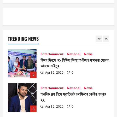
April 2, 2026
0
1
Entertainment
National
News
বিজয় দিবসে ৭১ মিডিয়া ভিশন গুণীজন সম্মাননা পেলেন
আরজে সাইমুর
TRENDING NEWS
April 2, 2026
0
2
Entertainment
National
News
মানবিক গল্প নিয়ে স্বল্পদৈর্ঘ‍্য চলচ্চিত্র কেবিন নাম্বার
২২
April 2, 2026
0
3
Entertainment
News
আরজে সাইমুর প্রযোজিত ওয়েব ফিল্ম ‘কেবিন নাম্বার
২২’এ প্রিয়াঙ্কা ও জয় চৌধুরী
April 2, 2026
0
4