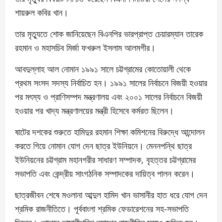
শায়রুল কবির খান।
তার মৃত্যুতে শোক জানিয়েছেন বিএনপির ভারপ্রাপ্ত চেয়ারম্যান তারেক
রহমান ও মহাসচিব মির্জা ফখরুল ইসলাম আলমগীর।
আবদুল্লাহ আল নোমান ১৯৯১ সালে চট্টগ্রামের কোতোয়ালী থেকে
প্রথম সংসদ সদস্য নির্বাচিত হন। ১৯৯১ সালের নির্বাচনে বিজয়ী হওয়ার
পর মৎস্য ও প্রাণিসম্পদ মন্ত্রণালয় এবং ২০০১ সালের নির্বাচনে বিজয়ী
হওয়ার পর খাদ্য মন্ত্রণালয়ের মন্ত্রী হিসেবে কর্মরত ছিলেন।
ষাটের দশকের শুরুতে হামিদুর রহমান শিক্ষা কমিশনের বিরুদ্ধে আন্দোলন
করতে গিয়ে নোমান যোগ দেন ছাত্র ইউনিয়নে। মেননপন্থি ছাত্র
ইউনিয়নের চট্টগ্রাম মহানগরীর সাধারণ সম্পাদক, বৃহত্তর চট্টগ্রামের
সভাপতি এবং কেন্দ্রীয় সাংগঠনিক সম্পাদকের দায়িত্ব পালন করেন।
ছাত্রজীবন শেষে মওলানা আব্দুল হামিদ খান ভাসানীর হাত ধরে যোগ দেন
শ্রমিক রাজনীতিতে। পূর্ববাংলা শ্রমিক ফেডারেশনের সহ-সভাপতি