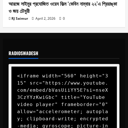
আরজে সাইমুর প্রযোজিত ওয়েব ফিল্ম ‘কেবিন নাম্বার ২২’এ প্রিয়াঙ্কা
News
ফ্রেন্ডস ভিউ স্টার এ্যাওয়ার্ড পেলেন আরজে সাইমুর
ও জয় চৌধুরী
April 2, 2026
0
RJ Saimur
April 2, 2026
0
5
RADIOSWADESH
<iframe width="560" height="3
15" src="https://www.youtube.
com/embed/bVasUiiYY5E?si=nseX
3CzYYzKwiGbc" title="YouTube 
video player" frameborder="0" 
allow="accelerometer; autopla
y; clipboard-write; encrypted
-media; gyroscope; picture-in