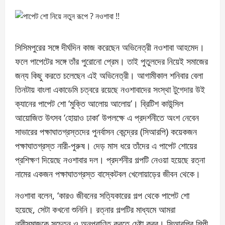
সিসিমপুরের সঙ্গে দীর্ঘদিন কাজ করেছেন অভিনেত্রী নওশাবা আহমেদ।
ফলে পাপেটের সঙ্গে তাঁর পুরোনো প্রেম। তাই পুতুলদের নিয়েই সমাজের
জন্য কিছু করতে চলেছেন এই অভিনেত্রী। আগামীকাল শনিবার বেলা
তিনটায় বাংলা একাডেমি চত্বরে রয়েছে নওশাবাদের সংস্থা টুগেদার উই
ক্যানের পাপেট শো ‘মুক্তি আলোয় আলোয়’। ব্রিটিশ কাউন্সিল
আয়োজিত উৎসব ‘হোয়াও ঢাকা’ উপলক্ষে এ প্রদর্শনীতে অংশ নেবেন
সাভারের পক্ষাঘাতগ্রস্তদের পুনর্বাসন কেন্দ্রের (সিআরপি) কয়েকজন
পক্ষাঘাতগ্রস্ত নারী-পুরুষ। দেড় মাস ধরে তাঁদের এ পাপেট শোয়ের
প্রশিক্ষণ দিয়েছে নওশাবার দল। প্রদর্শনীর গল্পটি নেওয়া হয়েছে রত্না
নামের একজন পক্ষাঘাতগ্রস্ত বাস্কেটবল খেলোয়াড়ের জীবন থেকে।
নওশাবা বলেন, ‘কারও জীবনের সত্যিকারের গল্প থেকে পাপেট শো
হয়েছে, সেটা কখনো শুনিনি। রত্নার গল্পটির মাধ্যমে আমরা
নারীসমাজকে সচেতন ও অনুপ্রাণিত করতে চেষ্টা করব। সিআরপির শিল্পী