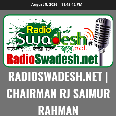
Skip
August 8, 2026
11:45:42 PM
to
content
RADIOSWADESH.NET |
CHAIRMAN RJ SAIMUR
RAHMAN