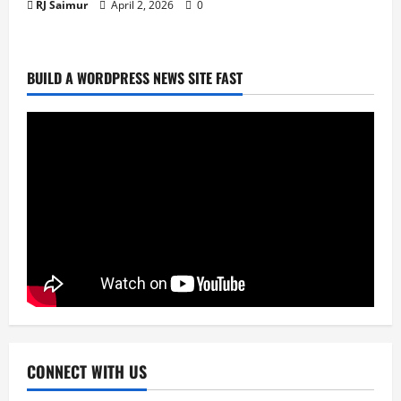
RJ Saimur
April 2, 2026
0
BUILD A WORDPRESS NEWS SITE FAST
Entertainment
National
News
বিজয় দিবসে ৭১ মিডিয়া ভিশন গুণীজন সম্মাননা পেলেন
আরজে সাইমুর
April 2, 2026
0
2
Entertainment
National
News
মানবিক গল্প নিয়ে স্বল্পদৈর্ঘ‍্য চলচ্চিত্র কেবিন নাম্বার
২২
April 2, 2026
0
3
Entertainment
News
আরজে সাইমুর প্রযোজিত ওয়েব ফিল্ম ‘কেবিন নাম্বার
২২’এ প্রিয়াঙ্কা ও জয় চৌধুরী
CONNECT WITH US
April 2, 2026
0
4