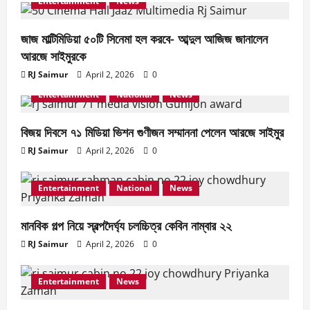
Entertainment
News
1
জাজ মাল্টিমিডিয়া ৫০টি সিনেমা হল করবে- আব্দুল আজিজ জানালেন
Entertainment
National
News
আরজে সাইমুরকে
বিজয় দিবসে ৭১ মিডিয়া ভিশন গুণীজন সম্মাননা পেলেন
আরজে সাইমুর
RJ Saimur
April 2, 2026
0
April 2, 2026
0
Entertainment
2
National
News
বিজয় দিবসে ৭১ মিডিয়া ভিশন গুণীজন সম্মাননা পেলেন আরজে সাইমুর
Entertainment
National
News
মানবিক গল্প নিয়ে স্বল্পদৈর্ঘ‍্য চলচ্চিত্র কেবিন নাম্বার
RJ Saimur
April 2, 2026
0
২২
April 2, 2026
0
3
Entertainment
National
News
Entertainment
News
মানবিক গল্প নিয়ে স্বল্পদৈর্ঘ‍্য চলচ্চিত্র কেবিন নাম্বার ২২
আরজে সাইমুর প্রযোজিত ওয়েব ফিল্ম ‘কেবিন নাম্বার
RJ Saimur
April 2, 2026
0
২২’এ প্রিয়াঙ্কা ও জয় চৌধুরী
April 2, 2026
0
4
Entertainment
News