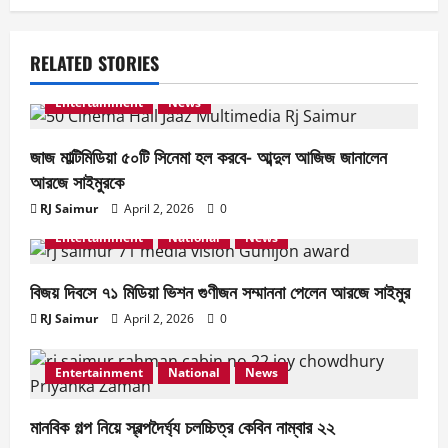
i
g
RELATED STORIES
a
Entertainment
News
t
জাজ মাল্টিমিডিয়া ৫০টি সিনেমা হল করবে- আব্দুল আজিজ জানালেন
i
আরজে সাইমুরকে
RJ Saimur
April 2, 2026
0
o
Entertainment
National
News
n
বিজয় দিবসে ৭১ মিডিয়া ভিশন গুণীজন সম্মাননা পেলেন আরজে সাইমুর
RJ Saimur
April 2, 2026
0
Entertainment
National
News
মানবিক গল্প নিয়ে স্বল্পদৈর্ঘ‍্য চলচ্চিত্র কেবিন নাম্বার ২২