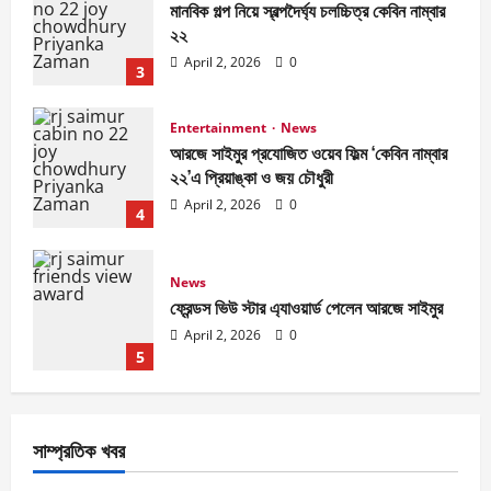
মানবিক গল্প নিয়ে স্বল্পদৈর্ঘ‍্য চলচ্চিত্র কেবিন নাম্বার
২২
April 2, 2026
0
3
Entertainment
News
আরজে সাইমুর প্রযোজিত ওয়েব ফিল্ম ‘কেবিন নাম্বার
২২’এ প্রিয়াঙ্কা ও জয় চৌধুরী
April 2, 2026
0
4
News
ফ্রেন্ডস ভিউ স্টার এ্যাওয়ার্ড পেলেন আরজে সাইমুর
April 2, 2026
0
5
Entertainment
News
জাজ মাল্টিমিডিয়া ৫০টি সিনেমা হল করবে- আব্দুল
সাম্প্রতিক খবর
আজিজ জানালেন আরজে সাইমুরকে
April 2, 2026
0