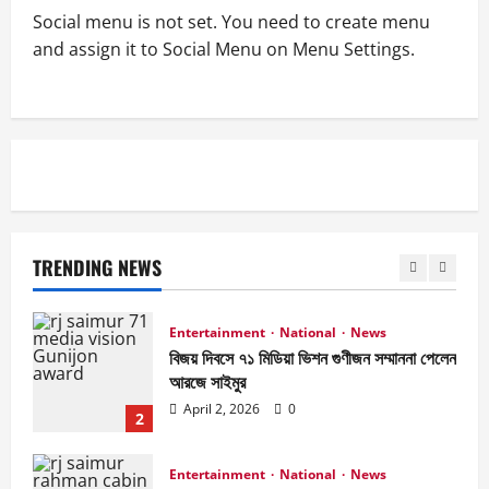
Social menu is not set. You need to create menu
and assign it to Social Menu on Menu Settings.
News
ফ্রেন্ডস ভিউ স্টার এ্যাওয়ার্ড পেলেন আরজে সাইমুর
April 2, 2026
0
5
Entertainment
News
জাজ মাল্টিমিডিয়া ৫০টি সিনেমা হল করবে- আব্দুল
আজিজ জানালেন আরজে সাইমুরকে
TRENDING NEWS
April 2, 2026
0
1
Entertainment
National
News
বিজয় দিবসে ৭১ মিডিয়া ভিশন গুণীজন সম্মাননা পেলেন
আরজে সাইমুর
April 2, 2026
0
2
Entertainment
National
News