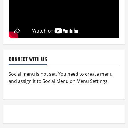
Entertainment
News
আরজে সাইমুর প্রযোজিত ওয়েব ফিল্ম ‘কেবিন নাম্বার
২২’এ প্রিয়াঙ্কা ও জয় চৌধুরী
April 2, 2026
0
4
News
ফ্রেন্ডস ভিউ স্টার এ্যাওয়ার্ড পেলেন আরজে সাইমুর
CONNECT WITH US
April 2, 2026
0
5
Social menu is not set. You need to create menu
and assign it to Social Menu on Menu Settings.
Entertainment
News
জাজ মাল্টিমিডিয়া ৫০টি সিনেমা হল করবে- আব্দুল
আজিজ জানালেন আরজে সাইমুরকে
April 2, 2026
0
1
Entertainment
National
News
বিজয় দিবসে ৭১ মিডিয়া ভিশন গুণীজন সম্মাননা পেলেন