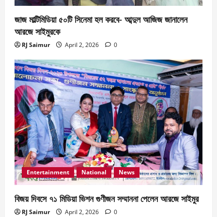
আরজে সাইমুর প্রযোজিত ওয়েব ফিল্ম ‘কেবিন নাম্বার
২২’এ প্রিয়াঙ্কা ও জয় চৌধুরী
জাজ মাল্টিমিডিয়া ৫০টি সিনেমা হল করবে- আব্দুল আজিজ জানালেন
April 2, 2026
0
4
আরজে সাইমুরকে
RJ Saimur
April 2, 2026
0
News
ফ্রেন্ডস ভিউ স্টার এ্যাওয়ার্ড পেলেন আরজে সাইমুর
April 2, 2026
0
5
Entertainment
National
News
বিজয় দিবসে ৭১ মিডিয়া ভিশন গুণীজন সম্মাননা পেলেন আরজে সাইমুর
RJ Saimur
April 2, 2026
0