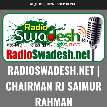
Skip
August 8, 2026
5:03:32 PM
to
content
RADIOSWADESH.NET |
CHAIRMAN RJ SAIMUR
RAHMAN