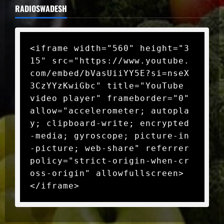
RADIOSWADESH
<iframe width="560" height="3
15" src="https://www.youtube.
com/embed/bVasUiiYY5E?si=nseX
3CzYYzKwiGbc" title="YouTube 
video player" frameborder="0" 
allow="accelerometer; autopla
y; clipboard-write; encrypted
-media; gyroscope; picture-in
-picture; web-share" referrer
policy="strict-origin-when-cr
oss-origin" allowfullscreen>
</iframe>