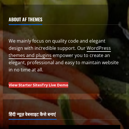
ABOUT AF THEMES
We mainly focus on quality code and elegant
design with incredible support. Our
WordPress
themes and plugins
empower you to create an
elegant, professional and easy to maintain website
in no time at all.
View Starter Sites
Try Live Demo
हिंदी न्यूज़ वेबसाइट कैसे बनाएं