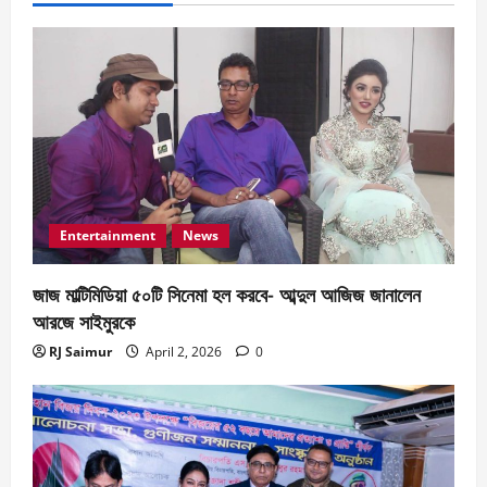
a
t
i
o
n
Entertainment
News
জাজ মাল্টিমিডিয়া ৫০টি সিনেমা হল করবে- আব্দুল আজিজ জানালেন
আরজে সাইমুরকে
RJ Saimur
April 2, 2026
0