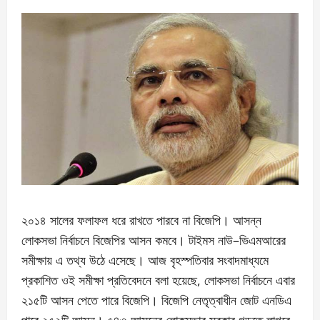
২০১৪ সালের ফলাফল ধরে রাখতে পারবে না বিজেপি। আসন্ন
লোকসভা নির্বাচনে বিজেপির আসন কমবে। টাইমস নাউ–ভিএমআরের
সমীক্ষায় এ তথ্য উঠে এসেছে। আজ বৃহস্পতিবার সংবাদমাধ্যমে
প্রকাশিত ওই সমীক্ষা প্রতিবেদনে বলা হয়েছে, লোকসভা নির্বাচনে এবার
২১৫টি আসন পেতে পারে বিজেপি। বিজেপি নেতৃত্বাধীন জোট এনডিএ
পাবে ২৫২টি আসন। ৫৪৩ আসনের লোকসভার সরকার গড়তে লাগবে