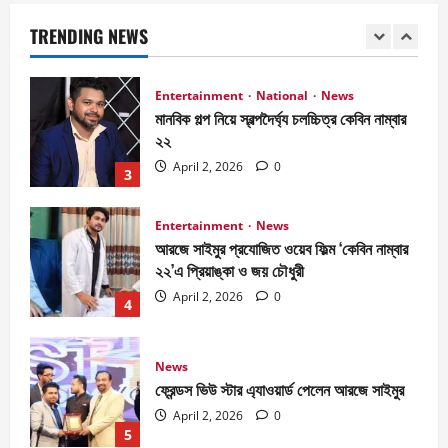
আরজে সাইমুর
TRENDING NEWS
April 2, 2026
0
2
Entertainment
National
News
মানবিক গল্প নিয়ে স্বল্পদৈর্ঘ‍্য চলচ্চিত্র কেবিন নাম্বার
২২
April 2, 2026
0
3
Entertainment
News
আরজে সাইমুর প্রযোজিত ওয়েব ফিল্ম ‘কেবিন নাম্বার
২২’এ প্রিয়াঙ্কা ও জয় চৌধুরী
April 2, 2026
0
4
News
ফ্রেন্ডস ভিউ স্টার এ্যাওয়ার্ড পেলেন আরজে সাইমুর
April 2, 2026
0
5