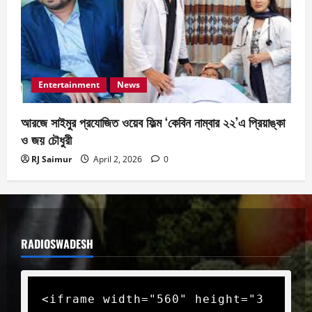
Entertainment
News
আরজে সাইমুর প্রযোজিত ওয়েব ফিল্ম ‘কেবিন নাম্বার ২২’এ প্রিয়াঙ্কা
ও জয় চৌধুরী
RJ Saimur
April 2, 2026
0
RADIOSWADESH
<iframe width="560" height="3