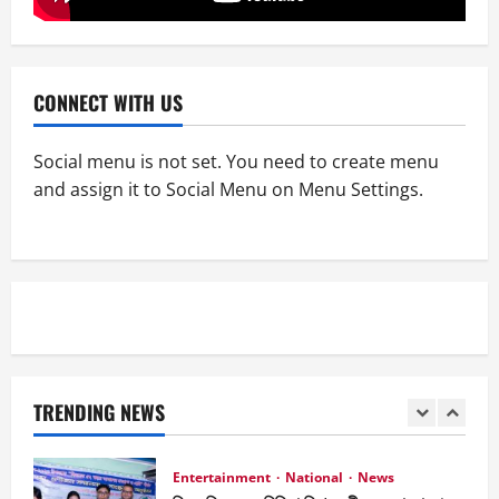
News
ফ্রেন্ডস ভিউ স্টার এ্যাওয়ার্ড পেলেন আরজে সাইমুর
CONNECT WITH US
April 2, 2026
0
5
Social menu is not set. You need to create menu
and assign it to Social Menu on Menu Settings.
Entertainment
News
জাজ মাল্টিমিডিয়া ৫০টি সিনেমা হল করবে- আব্দুল
আজিজ জানালেন আরজে সাইমুরকে
April 2, 2026
0
1
Entertainment
National
News
বিজয় দিবসে ৭১ মিডিয়া ভিশন গুণীজন সম্মাননা পেলেন
আরজে সাইমুর
TRENDING NEWS
April 2, 2026
0
2
Entertainment
National
News