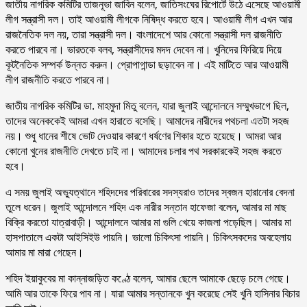
জাতীয় নাগরিক কমিটির তাজনূভা জাবিন বলেন, জাতিসংঘের রিপোর্টে উঠে এসেছে আওয়ামী
লীগ সন্ত্রাসী দল। তাই আওয়ামী লীগকে নিষিদ্ধ করতে হবে। আওয়ামী লীগ এখন আর
রাজনৈতিক দল নয়, তারা সন্ত্রাসী দল। বাংলাদেশে আর কোনো সন্ত্রাসী দল রাজনীতি
করতে পারবে না। ভারতকে বলব, সন্ত্রাসীদের মদদ দেবেন না। খুনিদের ফিরিয়ে দিয়ে
কূটনৈতিক সম্পর্ক উন্নত করুন। প্রোপাগান্ডা ছড়াবেন না। এই মাটিতে আর আওয়ামী
লীগ রাজনীতি করতে পারবে না।
জাতীয় নাগরিক কমিটির ডা. মাহমুদা মিতু বলেন, যারা জুলাই আন্দোলনে সম্মুখভাগে ছিল,
তাদের অনেককেই আমরা এখন হারাতে বসেছি। আমাদের নারীদের পথচলা এতটা সহজ
নয়। শুধু ধানের শীষে ভোট দেওয়ার কারণে ধর্ষণের শিকার হতে হয়েছে। আমরা আর
কোনো খুনের রাজনীতি দেখতে চাই না। আমাদের চলার পথ সরকারকেই সহজ করতে
হবে।
এ সময় জুলাই অভ্যুত্থানে শহিদদের পরিবারের সদস্যরাও তাদের স্বজন হারানোর বেদনা
তুলে ধরেন। জুলাই আন্দোলনে শহিদ এক নারীর সন্তান হাফেজা বলেন, আমার মা মাছ
বিক্রি করতো যাত্রাবাড়ী। আন্দোলনে আমার মা গুলি খেয়ে কাজলা পড়েছিল। আমার মা
হাসপাতালে একটা আইসিইউ পায়নি। ভালো চিকিৎসা পায়নি। চিকিৎসকদের অবহেলায়
আমার মা মারা গেছেন।
শহিদ ইয়াকুবের মা কান্নাজড়িত কণ্ঠে বলেন, আমার ছেলে আমাকে ছেড়ে চলে গেছে।
আমি আর তাকে ফিরে পাব না। যারা আমার সন্তানকে খুন করেছে সেই খুনি হাসিনার বিচার