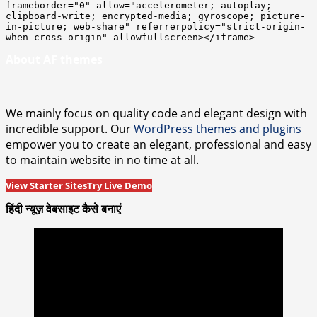
frameborder="0" allow="accelerometer; autoplay; 
clipboard-write; encrypted-media; gyroscope; picture-
in-picture; web-share" referrerpolicy="strict-origin-
when-cross-origin" allowfullscreen></iframe>
About AF themes
We mainly focus on quality code and elegant design with
incredible support. Our
WordPress themes and plugins
empower you to create an elegant, professional and easy
to maintain website in no time at all.
View Starter Sites
Try Live Demo
हिंदी न्यूज़ वेबसाइट कैसे बनाएं