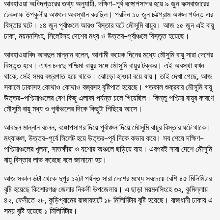
আবহাওয়া অধিদপ্তরের তথ্য অনুযায়ী, দক্ষিণ–পূর্ব বঙ্গোপসাগর হয়ে ৯ জুন কক্সবাজারের
টেকনাফ উপকূলীয় অঞ্চলে অবস্থান করছিল। পরদিন ১০ জুন চট্টগ্রাম অঞ্চল পর্যন্ত এর
বিস্তার ঘটে। ১৪ জুন পূর্বাঞ্চলে আরও বিস্তার ঘটে মৌসুমি বায়ুর। আজ ১৫ জুন এই বায়ু
ঢাকা, ময়মনসিংহ, সিলেটসহ দেশের মধ্য ও উত্তর–পূর্বাঞ্চলে বিস্তৃত হয়েছে।
আবহাওয়াবিদ আবদুল মান্নান বলেন, আগামী কয়েক দিনের মধ্যে মৌসুমি বায়ু সারা দেশের
বিস্তৃত হবে। এখন চলছে পশ্চিমা বায়ুর সঙ্গে মৌসুমি বায়ুর টক্কর। এই অবস্থা যখন
থাকে, সেই সময় বজ্রপাত হয়ে থাকে। ঝোড়ো হাওয়া বয়ে যায়। তাই দেখা গেছে, আজ
সকালে ঢাকাসহ কোথাও কোথাও বজ্রসহ বৃষ্টিপাত হয়েছে। গতকাল শুক্রবার মৌসুমি বায়ু
উত্তর–পশ্চিমাঞ্চলের বেশ কিছু এলাকা পর্যন্ত চলে গিয়েছিল। কিন্তু পশ্চিমা বায়ুর কারণে
মৌসুমি বায়ু মধ্য ও পূর্বাঞ্চলের দিকে কিছুটা পিছিয়ে আসে।
আবদুল মান্নান বলেন, বঙ্গোপসাগর দিয়ে পূর্বাঞ্চল দিয়ে মৌসুমি বায়ুর বিস্তার ঘটে থাকে।
মধ্যাঞ্চল, উত্তর–পূর্বে সিলেট হয়ে উত্তর–পূর্ব দিকে কভার করে। সব শেষে দক্ষিণ–
পশ্চিমাঞ্চলের খুলনা, সাতক্ষীরা ও যশোর অঞ্চলে ছড়িয়ে যায়। এরপরই সারা দেশে মৌসুমি
বায়ু বিস্তার লাভ করেছে বলে জানানো হয়।
আজ সকাল ৬টা থেকে দুপুর ১২টা পর্যন্ত সারা দেশের মধ্যে সবচেয়ে বেশি ৪৫ মিলিমিটার
বৃষ্টি হয়েছে কিশোরগঞ্জ জেলার নিকলী উপজেলায়। এ ছাড়া ময়মনসিংহে ৩২, কুমিল্লায়
৪২, ফেনীতে ২৮, কুড়িগ্রামের রাজারহাটে ১৮ মিলিমিটার বৃষ্টি হয়েছে। রাজধানী ঢাকায় এ
সময় বৃষ্টি হয়েছে ১ মিলিমিটার।