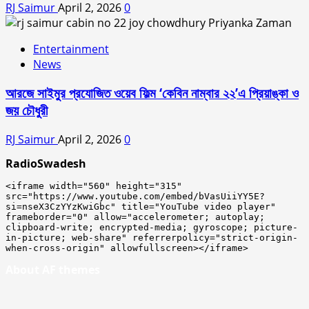
RJ Saimur
April 2, 2026
0
Entertainment
News
আরজে সাইমুর প্রযোজিত ওয়েব ফিল্ম ‘কেবিন নাম্বার ২২’এ প্রিয়াঙ্কা ও
জয় চৌধুরী
RJ Saimur
April 2, 2026
0
RadioSwadesh
<iframe width="560" height="315" 
src="https://www.youtube.com/embed/bVasUiiYY5E?
si=nseX3CzYYzKwiGbc" title="YouTube video player" 
frameborder="0" allow="accelerometer; autoplay; 
clipboard-write; encrypted-media; gyroscope; picture-
in-picture; web-share" referrerpolicy="strict-origin-
when-cross-origin" allowfullscreen></iframe>
About AF themes