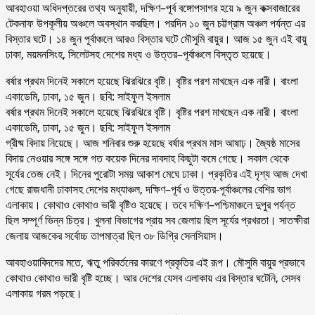
আবহাওয়া অধিদপ্তরের তথ্য অনুযায়ী, দক্ষিণ–পূর্ব বঙ্গোপসাগর হয়ে ৯ জুন কক্সবাজারের
টেকনাফ উপকূলীয় অঞ্চলে অবস্থান করছিল। পরদিন ১০ জুন চট্টগ্রাম অঞ্চল পর্যন্ত এর
বিস্তার ঘটে। ১৪ জুন পূর্বাঞ্চলে আরও বিস্তার ঘটে মৌসুমি বায়ুর। আজ ১৫ জুন এই বায়ু
ঢাকা, ময়মনসিংহ, সিলেটসহ দেশের মধ্য ও উত্তর–পূর্বাঞ্চলে বিস্তৃত হয়েছে।
বর্ষার প্রথম দিনেই সকালে হয়েছে ঝিরঝিরে বৃষ্টি। বৃষ্টির পরশ মাখছেন এক নারী। বাংলা
একাডেমি, ঢাকা, ১৫ জুন। ছবি: সাইফুল ইসলাম
বর্ষার প্রথম দিনেই সকালে হয়েছে ঝিরঝিরে বৃষ্টি। বৃষ্টির পরশ মাখছেন এক নারী। বাংলা
একাডেমি, ঢাকা, ১৫ জুন। ছবি: সাইফুল ইসলাম
গ্রীষ্ম বিদায় নিয়েছে। আজ শনিবার শুরু হয়েছে বর্ষার প্রথম মাস আষাঢ়। জ্যৈষ্ঠ মাসের
বিদায় নেওয়ার সঙ্গে সঙ্গে গত কয়েক দিনের দাবদাহ কিছুটা কমে গেছে। সকাল থেকে
সূর্যের তেজ নেই। দিনের পুরোটা সময় আকাশ মেঘে ঢাকা। প্রকৃতির এই দৃশ্য আজ দেখা
গেছে রাজধানী ঢাকাসহ দেশের মধ্যাঞ্চল, দক্ষিণ–পূর্ব ও উত্তর-পূর্বাঞ্চলের বেশির ভাগ
এলাকায়। কোথাও কোথাও ভারী বৃষ্টিও হয়েছে। তবে দক্ষিণ–পশ্চিমাঞ্চলে দুপুর পর্যন্ত
ছিল সম্পূর্ণ ভিন্ন চিত্র। খুলনা বিভাগের প্রায় সব জেলায় ছিল সূর্যের প্রখরতা। সাতক্ষীরা
জেলায় আজকের সর্বোচ্চ তাপমাত্রা ছিল ৩৮ ডিগ্রি সেলসিয়াস।
আবহাওয়াবিদদের মতে, ঋতু পরিবর্তনের কারণে প্রকৃতির এই রূপ। মৌসুমি বায়ুর প্রভাবে
কোথাও কোথাও ভারী বৃষ্টি হচ্ছে। আর দেশের যেসব এলাকায় এর বিস্তার ঘটেনি, সেসব
এলাকায় গরম পড়ছে।