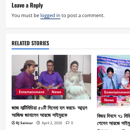
t
Leave a Reply
n
You must be
logged in
to post a comment.
a
v
RELATED STORIES
i
g
a
t
Entertainment
News
Entertainment
i
News
জাজ মাল্টিমিডিয়া ৫০টি সিনেমা হল করবে- আব্দুল
o
আজিজ জানালেন আরজে সাইমুরকে
বিজয় দিবসে ৭১ মিডি
পেলেন আরজে সাইমু
RJ Saimur
April 2, 2026
0
n