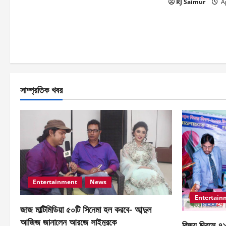
RJ Saimur
Ap
সাম্প্রতিক খবর
Entertainment
News
Entertain
জাজ মাল্টিমিডিয়া ৫০টি সিনেমা হল করবে- আব্দুল
আজিজ জানালেন আরজে সাইমুরকে
বিজয় দিবসে ৭১