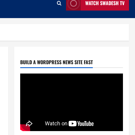
WATCH SWADESH TV
Entertainment
National
News
বিজয় দিবসে ৭১ মিডিয়া ভিশন গুণীজন
সম্মাননা পেলেন আরজে সাইমুর
April 2, 2026
0
2
BUILD A WORDPRESS NEWS SITE FAST
Entertainment
National
News
মানবিক গল্প নিয়ে স্বল্পদৈর্ঘ‍্য চলচ্চিত্র কেবিন
নাম্বার ২২
April 2, 2026
0
3
Entertainment
News
আরজে সাইমুর প্রযোজিত ওয়েব ফিল্ম ‘কেবিন
নাম্বার ২২’এ প্রিয়াঙ্কা ও জয় চৌধুরী
April 2, 2026
0
4