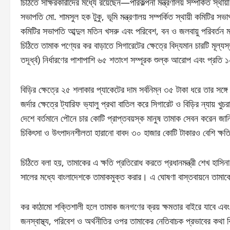
চিঠিতে সাক্ষরকারীদের মধ্যে রয়েছেন—পরিকল্পনা মন্ত্রণালয় সম্পর্কিত স্থায়
সভাপতি মো. শামসুল হক টুকু, ভূমি মন্ত্রণালয় সম্পর্কিত স্থায়ী কমিটির স
কমিটির সভাপতি আব্দুল মতিন খসরু এবং পরিবেশ, বন ও জলবায়ু পরিবর্তন মন
চিঠিতে তামাক পণ্যের কর বাড়াতে সিগারেটের ক্ষেত্রে বিদ্যমান চারটি মূল
তদূর্ধ্ব) নির্ধারণের পাশাপাশি ৬৫ শতাংশ সম্পূরক শুল্ক আরোপ এবং প্রতি 
বিড়ির ক্ষেত্রে ২৫ শলাকার প্যাকেটের দাম সর্বনিম্ন ৩৫ টাকা ধরে তার সঙ্গে
জর্দার ক্ষেত্রে ট্যারিফ ভ্যালু প্রথা বাতিল করে সিগারেট ও বিড়ির ন্যায় খ
দেশে বর্তমানে পৌনে চার কোটি প্রাপ্তবয়স্ক মানুষ তামাক সেবন করেন জা
চিকিৎসা ও উৎপাদনশীলতা হারানো বাবদ ৩০ হাজার কোটি টাকারও বেশি ক্ষত
চিঠিতে বলা হয়, তামাকের এ ক্ষতি প্রতিরোধ করতে প্রধানমন্ত্রী শেখ হাসি
সালের মধ্যে বাংলাদেশকে তামাকমুক্ত করার। এ ঘোষণা বাস্তবায়নে তামাকের
কর কাঠামো শক্তিশালী হলে তামাক জনগণের ক্রয় ক্ষমতার বাইরে যাবে এবং
জনস্বাস্থ্য, পরিবেশ ও অর্থনীতির ওপর তামাকের নেতিবাচক প্রভাবের কথা বি