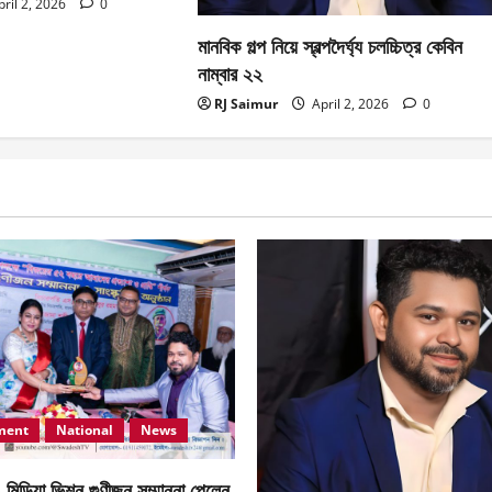
ril 2, 2026
0
মানবিক গল্প নিয়ে স্বল্পদৈর্ঘ‍্য চলচ্চিত্র কেবিন
নাম্বার ২২
RJ Saimur
April 2, 2026
0
ment
National
News
 মিডিয়া ভিশন গুণীজন সম্মাননা পেলেন