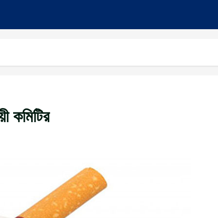
য়ী কমিটির