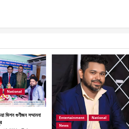
National
য়া ভিশন গুণীজন সম্মাননা
Entertainment
National
র
News